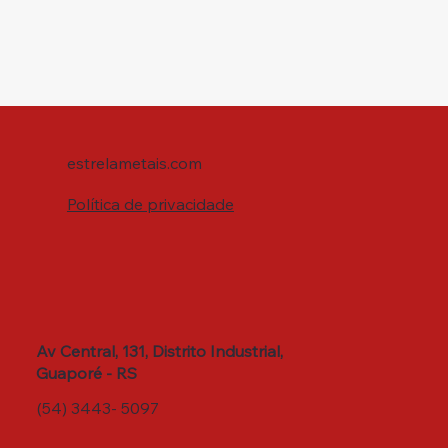
estrelametais.com
Política de privacidade
Av Central, 131, Distrito Industrial,
Guaporé - RS
(54) 3443- 5097