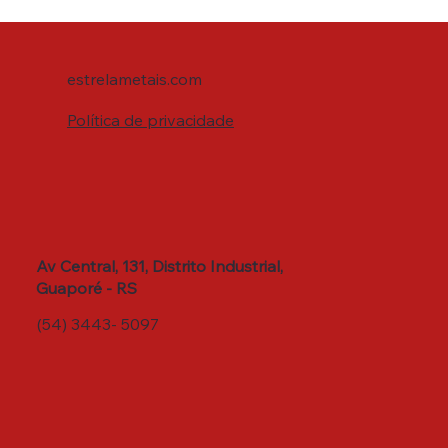
estrelametais.com
Política de privacidade
Av Central, 131, Distrito Industrial,
Guaporé - RS
(54) 3443- 5097