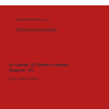
estrelametais.com
Política de privacidade
Av Central, 131, Distrito Industrial,
Guaporé - RS
(54) 3443- 5097