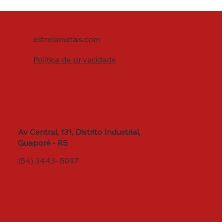
estrelametais.com
Política de privacidade
Av Central, 131, Distrito Industrial,
Guaporé - RS
(54) 3443- 5097