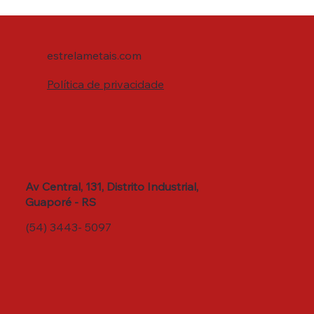
estrelametais.com
Política de privacidade
Av Central, 131, Distrito Industrial,
Guaporé - RS
(54) 3443- 5097