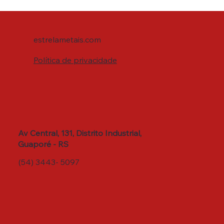
estrelametais.com
Política de privacidade
Av Central, 131, Distrito Industrial,
Guaporé - RS
(54) 3443- 5097