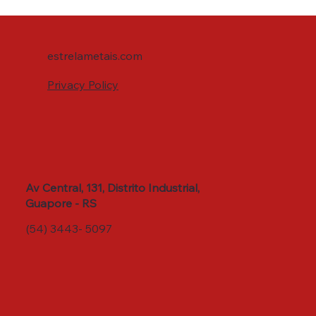
estrelametais.com
Privacy Policy
Av Central, 131, Distrito Industrial,
Guapore - RS
(54) 3443- 5097