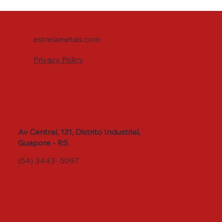
estrelametais.com
Privacy Policy
Av Central, 131, Distrito Industrial,
Guapore - RS
(54) 3443- 5097