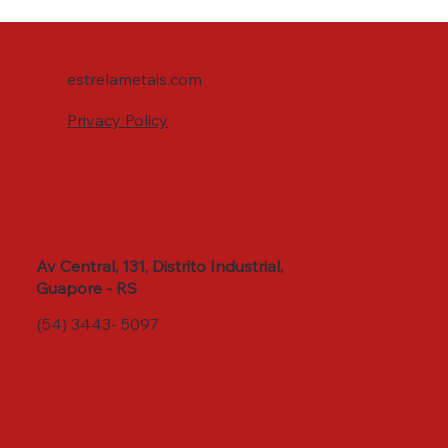
estrelametais.com
Privacy Policy
Av Central, 131, Distrito Industrial,
Guapore - RS
(54) 3443- 5097