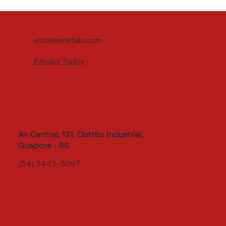
estrelametais.com
Privacy Policy
Av Central, 131, Distrito Industrial,
Guapore - RS
(54) 3443- 5097